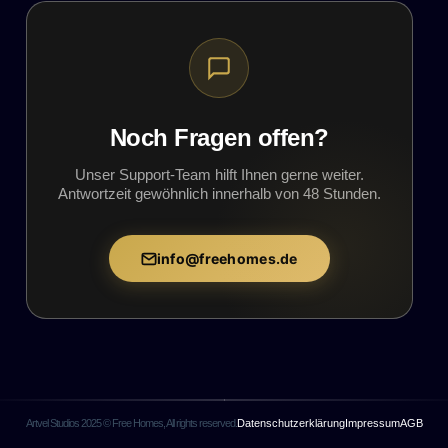
wurden
Problem bestehen, kontaktieren Sie bitte den Support
mit Ihrer E-Mail-Adresse und der
Passwort über
diesen Link
zurücksetzen
Zahlungsbestätigung.
Noch Fragen offen?
Unser Support-Team hilft Ihnen gerne weiter.
Antwortzeit gewöhnlich innerhalb von 48 Stunden.
info@freehomes.de
Artvel Studios 2025 © Free Homes, All rights reserved.
Datenschutzerklärung
Impressum
AGB